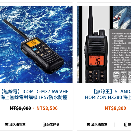
【無線電】ICOM IC-M37 6W VHF
【無線王】STAND
海上無線電對講機 IP57防水防塵
HORIZON HX380 
海事機 漂浮機 海事防水機 飄浮航
VHF IPX7 海事機 
NT$
9,000
NT$
8,500
NT$
8,800
海機
MARINE
加入購物車
顯示詳情
加入購物車
顯