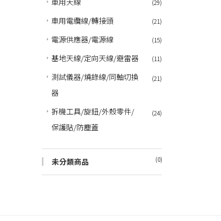
車用天線
(29)
車用電纜線/轉接頭
(21)
電源供應器/電源線
(15)
基地天線/定向天線/避雷器
(11)
測試儀器/燒錄線/同軸切換
(21)
器
拆機工具/旋鈕/外殼零件/
(24)
保護貼/防塵蓋
(0)
未分類商品