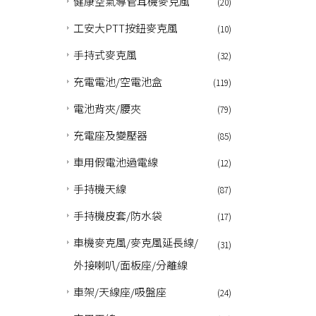
健康空氣導管耳機麥克風
(20)
工安大PTT按鈕麥克風
(10)
手持式麥克風
(32)
充電電池/空電池盒
(119)
電池背夾/腰夾
(79)
充電座及變壓器
(85)
車用假電池過電線
(12)
手持機天線
(87)
手持機皮套/防水袋
(17)
車機麥克風/麥克風延長線/
(31)
外接喇叭/面板座/分離線
車架/天線座/吸盤座
(24)