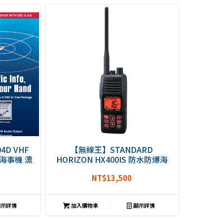
4D VHF
【無線王】STANDARD
 海事機 漂
HORIZON HX400IS 防水防爆海
浮航海機
事用無線電對講機 海上無線電 海
NT$
13,500
事機 海事無線電 IPX8 HX-400IS
示詳情
加入購物車
顯示詳情