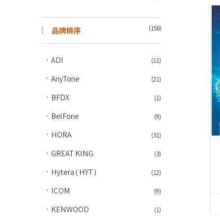
(156)
品牌排序
ADI
(11)
AnyTone
(21)
BFDX
(1)
BelFone
(9)
HORA
(31)
GREAT KING
(3)
Hytera ( HYT )
(12)
ICOM
(9)
KENWOOD
(1)