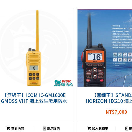
擊升
序顯
示產
品
【無線王】ICOM IC-GM1600E
【無線王】STAND
GMDSS VHF 海上救生艇用防水
HORIZON HX210 
無線電對講機 海事機 航海遊艇 航
VHF 6W IPX7 漂浮機
NT$
7,000
海救生艇
無線電(HX290替
查看內容
顯示詳情
加入購物車
顯