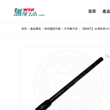
首頁
產
首頁
/
產品專區
/
無線電配件館
/
手持機天線
/
【無線王】台灣製造 RH79