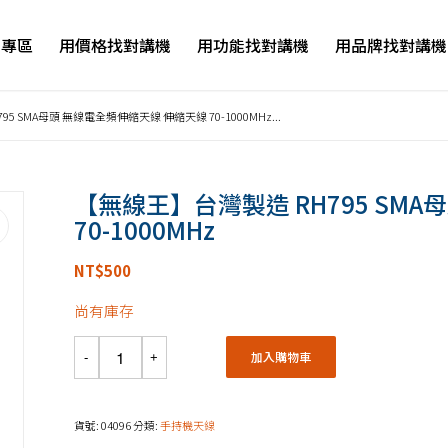
品專區
用價格找對講機
用功能找對講機
用品牌找對講機
5 SMA母頭 無線電全頻伸縮天線 伸縮天線 70-1000MHz...
【無線王】台灣製造 RH795 SM
70-1000MHz
NT$
500
尚有庫存
加入購物車
貨號:
04096
分類:
手持機天線