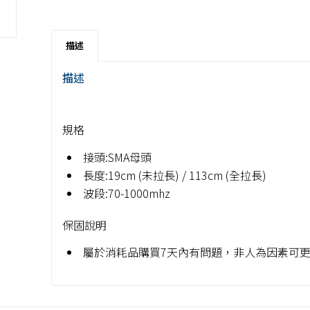
描述
描述
規格
接頭:SMA母頭
長度:19cm (未拉長) / 113cm (全拉長)
波段:70-1000mhz
保固說明
屬於消耗品購買7天內有問題，非人為因素可