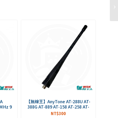
A
【無線王】AnyTone AT-288U AT-
MHz 9
388G AT-889 AT-158 AT-258 AT-
68i
10WPLUS AT-588GPLUS AT-
NT$
300
8608i
889DPMR 原廠天線