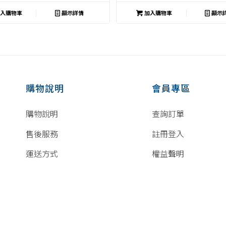
P8600i P6600i P6620
入購物車
顯示詳情
加入購物車
顯示
購物說明
會員專區
購物說明
查詢訂單
售後服務
註冊登入
運送方式
權益聲明