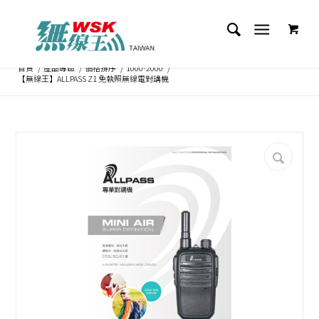
首頁
/
產品專區
/
價格排序
/
1000-2000
/
【無線王】ALLPASS Z1 免執照無線電對講機