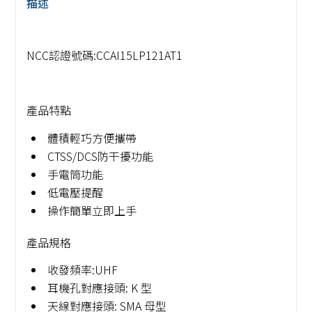
描述
NCC認證號碼:CCAI15LP121AT1
產品特點
體積輕巧方便攜帶
CTSS/DCS防干擾功能
手電筒功能
低電壓提醒
操作簡單立即上手
產品規格
收發頻率:UHF
耳機孔對應接頭: K 型
天線對應接頭: SMA 母型