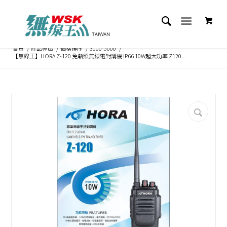
首頁
/
產品專區
/
價格排序
/
3000-5000
/
【無線王】HORA Z-120 免執照無線電對講機 IP66 10W超大功率 Z120...