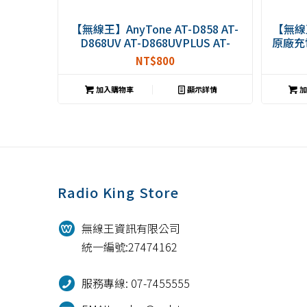
【無線王】AnyTone AT-D858 AT-
【無線王】
D868UV AT-D868UVPLUS AT-
原廠充電
D878 AT-10WPLUS 原廠充電座組
NT$
800
QBC-45L ADI DP-68 DP-46
加入購物車
顯示詳情
加
Radio King Store
無線王資訊有限公司
統一編號:27474162
服務專線: 07-7455555