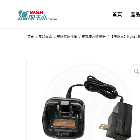
首頁
產
首頁
/
產品專區
/
無線電配件館
/
充電座及變壓器
/
【無線王】Hytera B