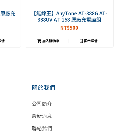
9 原廠充
【無線王】AnyTone AT-388G AT-
388UV AT-158 原廠充電座組
AT388G AT388UV AT158 QBC-42L
NT$
500
詳情
加入購物車
顯示詳情
關於我們
公司簡介
最新消息
聯絡我們