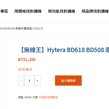
品專區
用價格找對講機
用功能找對講機
用品牌找對講機
D618 BD508 原廠充電座組 CH10L23
【無線王】Hytera BD618 BD508
NT$
1,200
尚有庫存
加入購物車
貨號:
08592
分類:
充電座及變壓器