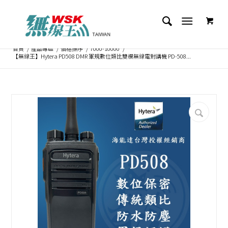
首頁
/
產品專區
/
價格排序
/
7000-10000
/
【無線王】Hytera PD508 DMR 軍規數位類比雙模無線電對講機 PD-508...