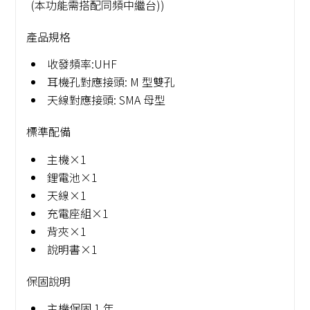
(本功能需搭配同頻中繼台))
產品規格
收發頻率:UHF
耳機孔對應接頭: M 型雙孔
天線對應接頭: SMA 母型
標準配備
主機×1
鋰電池×1
天線×1
充電座組×1
背夾×1
說明書×1
保固說明
主機保固 1 年