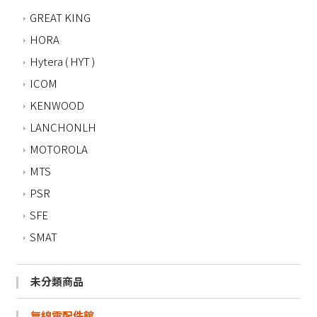
GREAT KING
HORA
Hytera ( HYT )
ICOM
KENWOOD
LANCHONLH
MOTOROLA
MTS
PSR
SFE
SMAT
未分類商品
無線電配件館