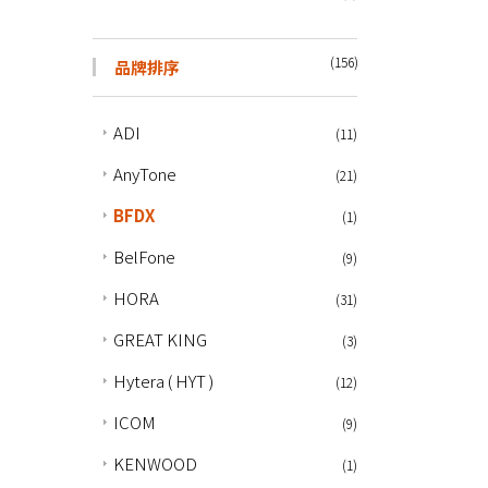
(156)
品牌排序
ADI
(11)
AnyTone
(21)
BFDX
(1)
BelFone
(9)
HORA
(31)
GREAT KING
(3)
Hytera ( HYT )
(12)
ICOM
(9)
KENWOOD
(1)