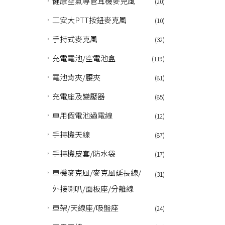
健康空氣導管耳機麥克風
(20)
工安大PTT按鈕麥克風
(10)
手持式麥克風
(32)
充電電池/空電池盒
(119)
電池背夾/腰夾
(81)
充電座及變壓器
(85)
車用假電池過電線
(12)
手持機天線
(87)
手持機皮套/防水袋
(17)
車機麥克風/麥克風延長線/
(31)
外接喇叭/面板座/分離線
車架/天線座/吸盤座
(24)