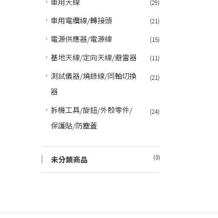
車用天線
(29)
車用電纜線/轉接頭
(21)
電源供應器/電源線
(15)
基地天線/定向天線/避雷器
(11)
測試儀器/燒錄線/同軸切換
(21)
器
拆機工具/旋鈕/外殼零件/
(24)
保護貼/防塵蓋
(0)
未分類商品